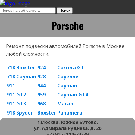
Porsche
Ремонт подвески автомобилей Porsche в Москве
любой сложности.
718 Boxster
924
Carrera GT
718 Cayman
928
Cayenne
911
944
Cayman
911 GT2
959
Cayman GT4
911 GT3
968
Macan
918 Spyder
Boxster
Panamera
г.Москва, Южное Бутово,
ул. Адмирала Руднева, д. 20
+7 (916) 110-73-39