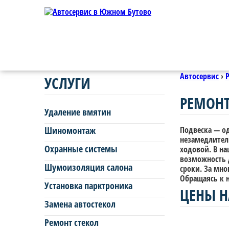
Автосервис
›
УСЛУГИ
РЕМОНТ
Удаление вмятин
Шиномонтаж
Подвеска — о
незамедлител
Охранные системы
ходовой. В н
возможность д
Шумоизоляция салона
сроки. За мно
Обращаясь к 
Установка парктроника
ЦЕНЫ Н
Замена автостекол
Ремонт стекол