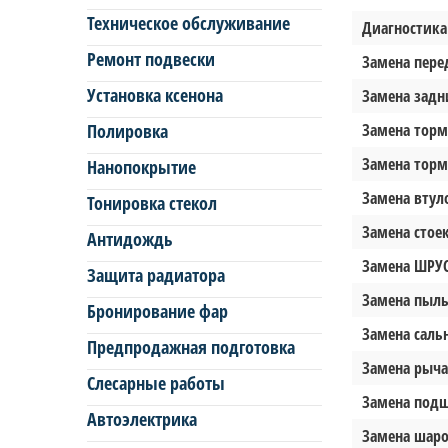
Техническое обслуживание
Диагностика 
Ремонт подвески
Замена пере
Установка ксенона
Замена задни
Полировка
Замена тормо
Замена торм
Нанопокрытие
Замена втуло
Тонировка стекол
Замена стоек
Антидождь
Замена ШРУС 
Защита радиатора
Замена пыль
Бронирование фар
Замена сальн
Предпродажная подготовка
Замена рычаг
Слесарные работы
Замена подш
Автоэлектрика
Замена шаро