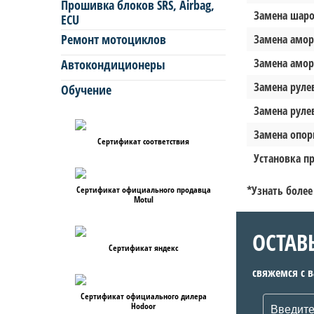
Прошивка блоков SRS, Airbag,
Замена шаро
ECU
Ремонт мотоциклов
Замена аморт
Замена аморт
Автокондиционеры
Замена рулев
Обучение
Замена рулев
Замена опор
Сертификат соответствия
Установка п
*Узнать более
Сертификат официального продавца
Motul
ОСТАВ
Сертификат яндекс
свяжемся с 
Сертификат официального дилера
Hodoor