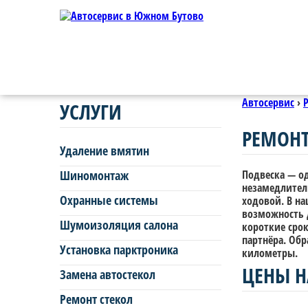
Автосервис
›
УСЛУГИ
РЕМОНТ
Удаление вмятин
Шиномонтаж
Подвеска — о
незамедлител
Охранные системы
ходовой. В н
возможность д
Шумоизоляция салона
короткие сро
партнёра. Об
Установка парктроника
километры.
ЦЕНЫ Н
Замена автостекол
Ремонт стекол