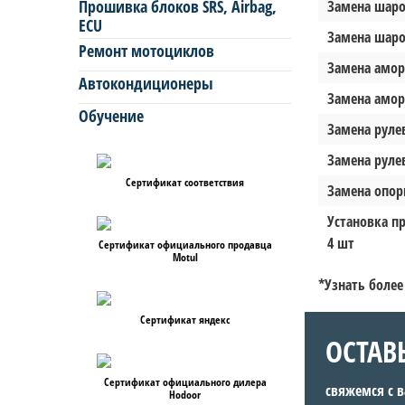
Прошивка блоков SRS, Airbag,
Замена шаро
ECU
Замена шаро
Ремонт мотоциклов
Замена амор
Автокондиционеры
Замена амор
Обучение
Замена рулев
Замена руле
Сертификат соответствия
Замена опор
Установка п
4 шт
Сертификат официального продавца
Motul
*Узнать более
Сертификат яндекс
ОСТАВ
Сертификат официального дилера
свяжемся с 
Hodoor