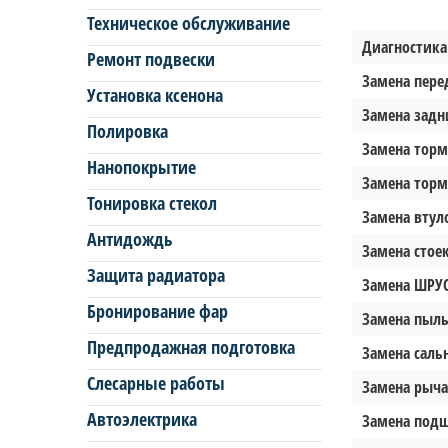
Техническое обслуживание
Диагностика
Ремонт подвески
Замена пере
Установка ксенона
Замена задн
Полировка
Замена торм
Нанопокрытие
Замена торм
Тонировка стекол
Замена втуло
Антидождь
Замена стоек
Защита радиатора
Замена ШРУС 
Бронирование фар
Замена пыль
Предпродажная подготовка
Замена сальн
Слесарные работы
Замена рыча
Автоэлектрика
Замена подш