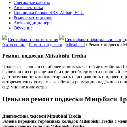
Слесарные работы
Автоэлектрика
Прошивка блоков SRS, Airbag, ECU
Ремонт мотоциклов
Автокондиционеры
Обучение
Сертификат соответствия
Сертификат официального прод
Автосервис
›
Ремонт подвески
›
Mitsubishi
›
Ремонт подвески Mit
Ремонт подвески Mitsubishi Tredia
Подвеска — одна из наиболее уязвимых частей автомобиля. При
вышедших из строя деталей, а при необходимости и полный ре
даёт возможность диагностировать неисправность и провести ре
авторемонтных услуг мы заработали репутацию надёжного и п
ещё многие километры.
Цены на ремонт подвески Мицубиси Тр
Диагностика ходовой Mitsubishi Tredia
Замена передних тормозных колодок Mitsubishi Tredia с ме
Замена задних колодок Mitsubishi Tredia