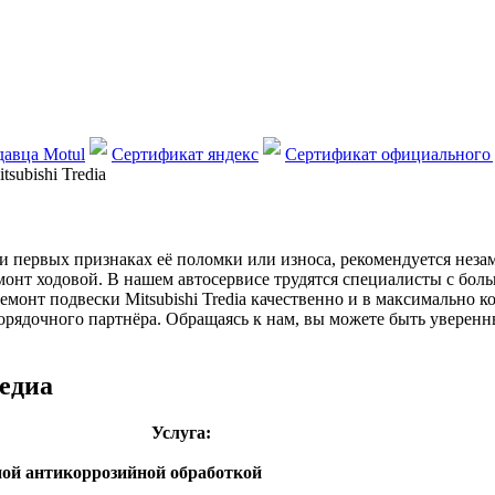
авца Motul
Сертификат яндекс
Сертификат официального 
subishi Tredia
 первых признаках её поломки или износа, рекомендуется незам
монт ходовой. В нашем автосервисе трудятся специалисты с бол
монт подвески Mitsubishi Tredia качественно и в максимально к
орядочного партнёра. Обращаясь к нам, вы можете быть уверенн
едиа
Услуга:
дной антикоррозийной обработкой