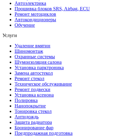
Автоэлектрика
Прошивка блоков SRS, Airbag, ECU
Ремонт мотоциклов
Автокондиционеры
Обучение
Услуги
Удаление вмятин
Шиномонтаж
Охранные системы
Шумоизоляция салона
Установка парктроника
Замена автостекол
Ремонт стекол
Техническое обслуживание
Ремонт подвески
Установка ксенона
Полировка
Нанопокрытие
Тонировка стекол
Антидождь
Защита радиатора
Бронирование фар
Предпродажная подготовка