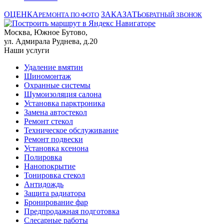
ОЦЕНКА
ЗАКАЗАТЬ
РЕМОНТА ПО ФОТО
ОБРАТНЫЙ ЗВОНОК
Москва, Южное Бутово,
ул. Адмирала Руднева, д.20
Наши услуги
Удаление вмятин
Шиномонтаж
Охранные системы
Шумоизоляция салона
Установка парктроника
Замена автостекол
Ремонт стекол
Техническое обслуживание
Ремонт подвески
Установка ксенона
Полировка
Нанопокрытие
Тонировка стекол
Антидождь
Защита радиатора
Бронирование фар
Предпродажная подготовка
Слесарные работы