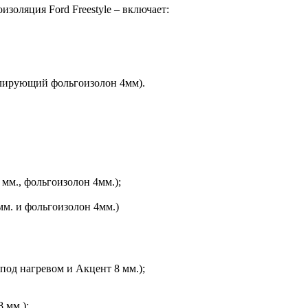
золяция Ford Freestyle – включает:
олирующий фольгоизолон 4мм).
мм., фольгоизолон 4мм.);
мм. и фольгоизолон 4мм.)
под нагревом и Акцент 8 мм.);
 мм.);