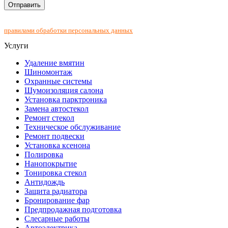
Нажимая на кнопку "Отправить", Вы соглашаетесь с
правилами обработки персональных данных
Услуги
Удаление вмятин
Шиномонтаж
Охранные системы
Шумоизоляция салона
Установка парктроника
Замена автостекол
Ремонт стекол
Техническое обслуживание
Ремонт подвески
Установка ксенона
Полировка
Нанопокрытие
Тонировка стекол
Антидождь
Защита радиатора
Бронирование фар
Предпродажная подготовка
Слесарные работы
Автоэлектрика