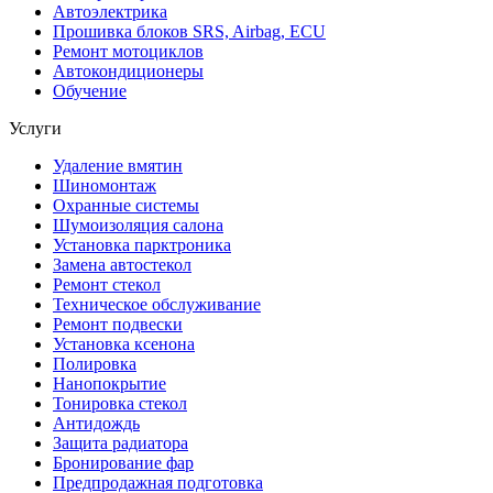
Автоэлектрика
Прошивка блоков SRS, Airbag, ECU
Ремонт мотоциклов
Автокондиционеры
Обучение
Услуги
Удаление вмятин
Шиномонтаж
Охранные системы
Шумоизоляция салона
Установка парктроника
Замена автостекол
Ремонт стекол
Техническое обслуживание
Ремонт подвески
Установка ксенона
Полировка
Нанопокрытие
Тонировка стекол
Антидождь
Защита радиатора
Бронирование фар
Предпродажная подготовка