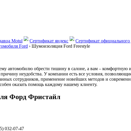
авца Motul
Сертификат яндекс
Сертификат официального 
томобиля Ford
›
Шумоизоляция Ford Freestyle
у автомобилю обрести тишину в салоне, а вам – комфортную и 
причину неудобства. У компании есть все условия, позволяющие
нных сотрудников, применение новейших методов и современно
особен оказать помощь каждому нашему клиенту.
иля Форд Фристайл
5) 032-07-47