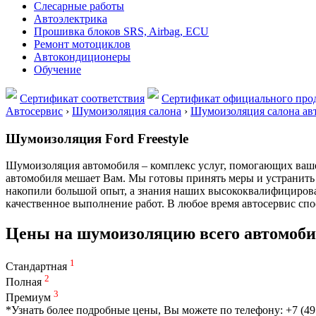
Слесарные работы
Автоэлектрика
Прошивка блоков SRS, Airbag, ECU
Ремонт мотоциклов
Автокондиционеры
Обучение
Сертификат соответствия
Сертификат официального прод
Автосервис
›
Шумоизоляция салона
›
Шумоизоляция салона ав
Шумоизоляция Ford Freestyle
Шумоизоляция автомобиля – комплекс услуг, помогающих вашем
автомобиля мешает Вам. Мы готовы принять меры и устранить 
накопили большой опыт, а знания наших высококвалифицирова
качественное выполнение работ. В любое время автосервис сп
Цены на шумоизоляцию всего автомоб
1
Стандартная
2
Полная
3
Премиум
*Узнать более подробные цены, Вы можете по телефону: +7 (49