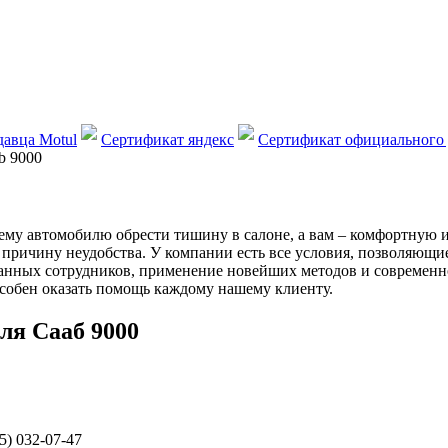
авца Motul
Сертификат яндекс
Сертификат официального 
b 9000
у автомобилю обрести тишину в салоне, а вам – комфортную и 
причину неудобства. У компании есть все условия, позволяющи
нных сотрудников, применение новейших методов и современно
особен оказать помощь каждому нашему клиенту.
ля Сааб 9000
5) 032-07-47