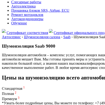
Слесарные работы
Автоэлектрика
Прошивка блоков SRS, Airbag, ECU
Ремонт мотоциклов
Автокондиционеры
Обучение
Сертификат соответствия
Сертификат официального прод
Автосервис
›
Шумоизоляция салона
›
Saab
›
Шумоизоляция Saa
Шумоизоляция Saab 9000
Шумоизоляция автомобиля – комплекс услуг, помогающих вашем
автомобиля мешает Вам. Мы готовы принять меры и устранить 
накопили большой опыт, а знания наших высококвалифицирова
качественное выполнение работ. В любое время автосервис сп
Цены на шумоизоляцию всего автомоби
1
Стандартная
2
Полная
3
Премиум
*Узнать более подробные цены, Вы можете по телефону: +7 (49