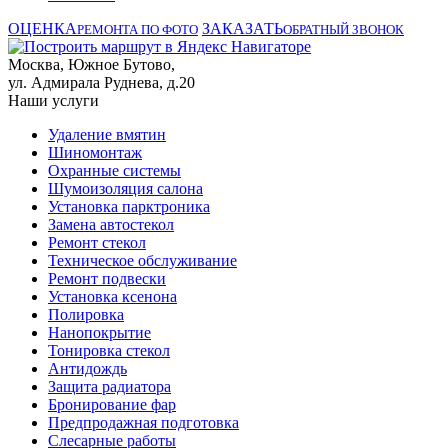
ОЦЕНКА
ЗАКАЗАТЬ
РЕМОНТА ПО ФОТО
ОБРАТНЫЙ ЗВОНОК
Москва, Южное Бутово,
ул. Адмирала Руднева, д.20
Наши услуги
Удаление вмятин
Шиномонтаж
Охранные системы
Шумоизоляция салона
Установка парктроника
Замена автостекол
Ремонт стекол
Техническое обслуживание
Ремонт подвески
Установка ксенона
Полировка
Нанопокрытие
Тонировка стекол
Антидождь
Защита радиатора
Бронирование фар
Предпродажная подготовка
Слесарные работы