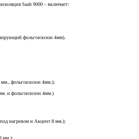
изоляция Saab 9000 – включает:
олирующий фольгоизолон 4мм).
мм., фольгоизолон 4мм.);
мм. и фольгоизолон 4мм.)
под нагревом и Акцент 8 мм.);
 мм.);