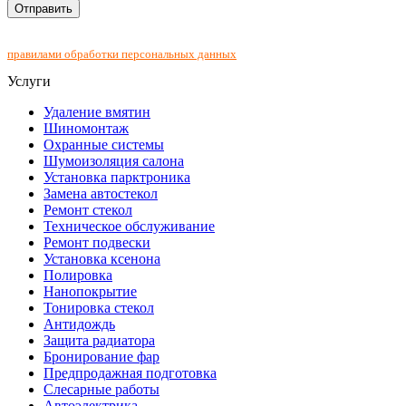
Нажимая на кнопку "Отправить", Вы соглашаетесь с
правилами обработки персональных данных
Услуги
Удаление вмятин
Шиномонтаж
Охранные системы
Шумоизоляция салона
Установка парктроника
Замена автостекол
Ремонт стекол
Техническое обслуживание
Ремонт подвески
Установка ксенона
Полировка
Нанопокрытие
Тонировка стекол
Антидождь
Защита радиатора
Бронирование фар
Предпродажная подготовка
Слесарные работы
Автоэлектрика