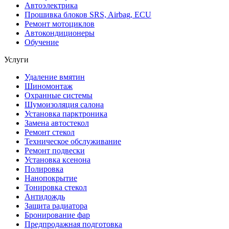
Автоэлектрика
Прошивка блоков SRS, Airbag, ECU
Ремонт мотоциклов
Автокондиционеры
Обучение
Услуги
Удаление вмятин
Шиномонтаж
Охранные системы
Шумоизоляция салона
Установка парктроника
Замена автостекол
Ремонт стекол
Техническое обслуживание
Ремонт подвески
Установка ксенона
Полировка
Нанопокрытие
Тонировка стекол
Антидождь
Защита радиатора
Бронирование фар
Предпродажная подготовка