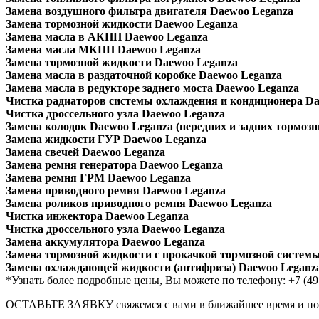
Замена воздушного фильтра двигателя Daewoo Leganza
Замена тормозной жидкости Daewoo Leganza
Замена масла в АКПП Daewoo Leganza
Замена масла МКПП Daewoo Leganza
Замена тормозной жидкости Daewoo Leganza
Замена масла в раздаточной коробке Daewoo Leganza
Замена масла в редукторе заднего моста Daewoo Leganza
Чистка радиаторов системы охлаждения и кондиционера D
Чистка дроссельного узла Daewoo Leganza
Замена колодок Daewoo Leganza (передних и задних тормоз
Замена жидкости ГУР Daewoo Leganza
Замена свечей Daewoo Leganza
Замена ремня генератора Daewoo Leganza
Замена ремня ГРМ Daewoo Leganza
Замена приводного ремня Daewoo Leganza
Замена роликов приводного ремня Daewoo Leganza
Чистка инжектора Daewoo Leganza
Чистка дроссельного узла Daewoo Leganza
Замена аккумулятора Daewoo Leganza
Замена тормозной жидкости с прокачкой тормозной систем
Замена охлаждающей жидкости (антифриза) Daewoo Leganz
*Узнать более подробные цены, Вы можете по телефону: +7 (49
ОСТАВЬТЕ ЗАЯВКУ
свяжемся с вами в ближайшее время и п