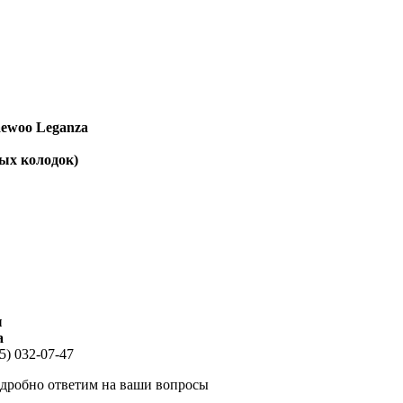
aewoo Leganza
ных колодок)
ы
a
5) 032-07-47
одробно ответим на ваши вопросы