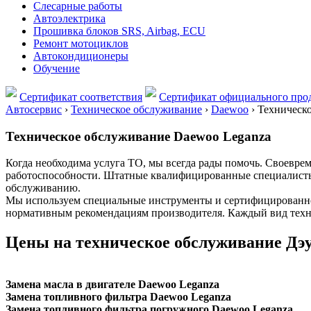
Слесарные работы
Автоэлектрика
Прошивка блоков SRS, Airbag, ECU
Ремонт мотоциклов
Автокондиционеры
Обучение
Сертификат соответствия
Сертификат официального прод
Автосервис
›
Техническое обслуживание
›
Daewoo
›
Техническ
Техническое обслуживание Daewoo Leganza
Когда необходима услуга ТО, мы всегда рады помочь. Своевре
работоспособности. Штатные квалифицированные специалисты
обслуживанию.
Мы используем специальные инструменты и сертифицированное
нормативным рекомендациям производителя. Каждый вид техн
Цены на техническое обслуживание Дэу
Замена масла в двигателе Daewoo Leganza
Замена топливного фильтра Daewoo Leganza
Замена топливного фильтра погружного Daewoo Leganza