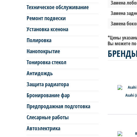
Замена лобов
Техническое обслуживание
Замена задне
Ремонт подвески
Замена боков
Установка ксенона
*Цены указаны
Полировка
Вы можете по 
БРЕНДЫ
Нанопокрытие
Тонировка стекол
Антидождь
Защита радиатора
Бронирование фар
Asahi 
Предпродажная подготовка
Слесарные работы
Автоэлектрика