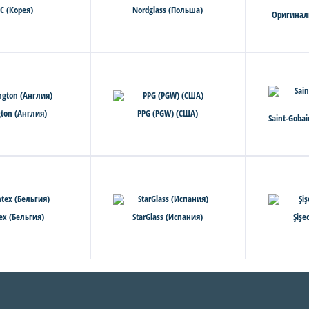
C (Корея)
Nordglass (Польша)
Оригинал
gton (Англия)
PPG (PGW) (США)
Saint-Goba
tex (Бельгия)
StarGlass (Испания)
Şişe