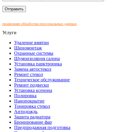
Нажимая на кнопку "Отправить", Вы соглашаетесь с
правилами обработки персональных данных
Услуги
Удаление вмятин
Шиномонтаж
Охранные системы
Шумоизоляция салона
Установка парктроника
Замена автостекол
Ремонт стекол
Техническое обслуживание
Ремонт подвески
Установка ксенона
Полировка
Нанопокрытие
Тонировка стекол
Антидождь
Защита радиатора
Бронирование фар
Предпродажная подготовка