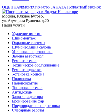
ОЦЕНКА
ЗАКАЗАТЬ
РЕМОНТА ПО ФОТО
ОБРАТНЫЙ ЗВОНОК
Москва, Южное Бутово,
ул. Адмирала Руднева, д.20
Наши услуги
Удаление вмятин
Шиномонтаж
Охранные системы
Шумоизоляция салона
Установка парктроника
Замена автостекол
Ремонт стекол
Техническое обслуживание
Ремонт подвески
Установка ксенона
Полировка
Нанопокрытие
Тонировка стекол
Антидождь
Защита радиатора
Бронирование фар
Предпродажная подготовка
Слесарные работы