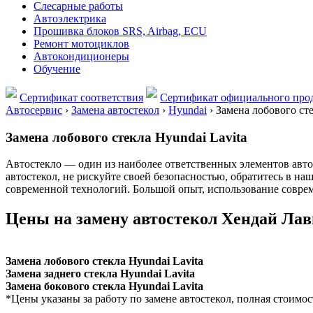
Слесарные работы
Автоэлектрика
Прошивка блоков SRS, Airbag, ECU
Ремонт мотоциклов
Автокондиционеры
Обучение
Сертификат соответствия
Сертификат официального прод
Автосервис
›
Замена автостекол
›
Hyundai
›
Замена лобового сте
Замена лобового стекла Hyundai Lavita
Автостекло — один из наиболее ответственных элементов автом
автостекол, не рискуйте своей безопасностью, обратитесь в н
современной технологий. Большой опыт, использование соврем
Цены на замену автостекол Хендай Лав
Замена лобового стекла Hyundai Lavita
Замена заднего стекла Hyundai Lavita
Замена бокового стекла Hyundai Lavita
*Цены указаны за работу по замене автостекол, полная стоимос