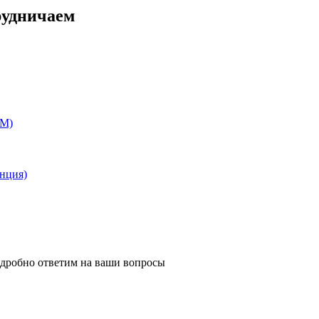
рудничаем
EM)
анция)
одробно ответим на ваши вопросы