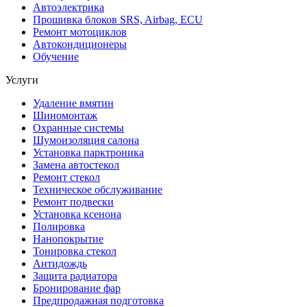
Автоэлектрика
Прошивка блоков SRS, Airbag, ECU
Ремонт мотоциклов
Автокондиционеры
Обучение
Услуги
Удаление вмятин
Шиномонтаж
Охранные системы
Шумоизоляция салона
Установка парктроника
Замена автостекол
Ремонт стекол
Техническое обслуживание
Ремонт подвески
Установка ксенона
Полировка
Нанопокрытие
Тонировка стекол
Антидождь
Защита радиатора
Бронирование фар
Предпродажная подготовка