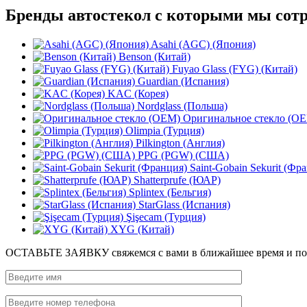
Бренды автостекол с которыми мы сот
Asahi (AGC) (Япония)
Benson (Китай)
Fuyao Glass (FYG) (Китай)
Guardian (Испания)
KAC (Корея)
Nordglass (Польша)
Оригинальное стекло (O
Olimpia (Турция)
Pilkington (Англия)
PPG (PGW) (США)
Saint-Gobain Sekurit (Фр
Shatterprufe (ЮАР)
Splintex (Бельгия)
StarGlass (Испания)
Şişecam (Турция)
XYG (Китай)
ОСТАВЬТЕ ЗАЯВКУ
свяжемся с вами в ближайшее время и п