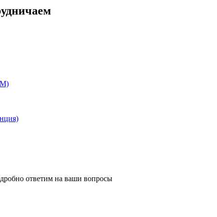
рудничаем
EM)
анция)
одробно ответим на ваши вопросы