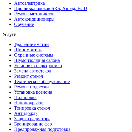
Автоэлектрика
Прошивка блоков SRS, Airbag, ECU
Ремонт мотоциклов
Автокондиционеры
Обучение
Услуги
Удаление вмятин
Шиномонтаж
Охранные системы
Шумоизоляция салона
Установка парктроника
Замена автостекол
Ремонт стекол
Техническое обслуживание
Ремонт подвески
Установка ксенона
Полировка
Нанопокрытие
Тонировка стекол
Антидождь
Защита радиатора
Бронирование фар
Предпродажная подготовка