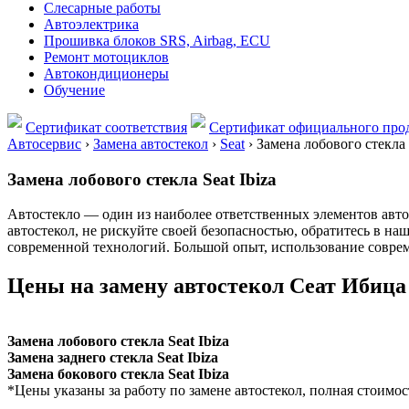
Слесарные работы
Автоэлектрика
Прошивка блоков SRS, Airbag, ECU
Ремонт мотоциклов
Автокондиционеры
Обучение
Сертификат соответствия
Сертификат официального прод
Автосервис
›
Замена автостекол
›
Seat
›
Замена лобового стекла S
Замена лобового стекла Seat Ibiza
Автостекло — один из наиболее ответственных элементов автом
автостекол, не рискуйте своей безопасностью, обратитесь в н
современной технологий. Большой опыт, использование соврем
Цены на замену автостекол Сеат Ибица
Замена лобового стекла Seat Ibiza
Замена заднего стекла Seat Ibiza
Замена бокового стекла Seat Ibiza
*Цены указаны за работу по замене автостекол, полная стоимос