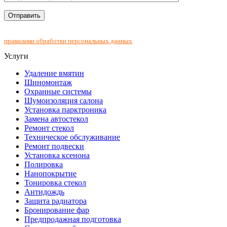
Нажимая на кнопку "Отправить", Вы соглашаетесь с
правилами обработки персональных данных
Услуги
Удаление вмятин
Шиномонтаж
Охранные системы
Шумоизоляция салона
Установка парктроника
Замена автостекол
Ремонт стекол
Техническое обслуживание
Ремонт подвески
Установка ксенона
Полировка
Нанопокрытие
Тонировка стекол
Антидождь
Защита радиатора
Бронирование фар
Предпродажная подготовка