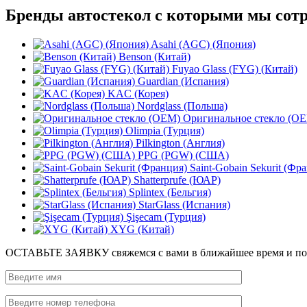
Бренды автостекол с которыми мы сот
Asahi (AGC) (Япония)
Benson (Китай)
Fuyao Glass (FYG) (Китай)
Guardian (Испания)
KAC (Корея)
Nordglass (Польша)
Оригинальное стекло (O
Olimpia (Турция)
Pilkington (Англия)
PPG (PGW) (США)
Saint-Gobain Sekurit (Фр
Shatterprufe (ЮАР)
Splintex (Бельгия)
StarGlass (Испания)
Şişecam (Турция)
XYG (Китай)
ОСТАВЬТЕ ЗАЯВКУ
свяжемся с вами в ближайшее время и п