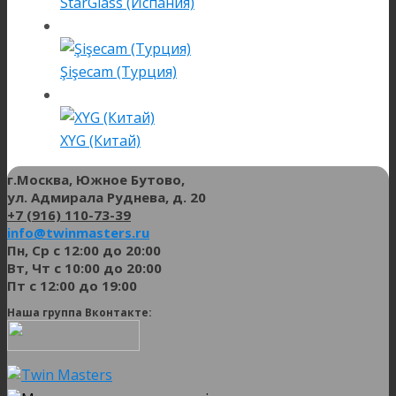
StarGlass (Испания)
Şişecam (Турция)
XYG (Китай)
г.Москва, Южное Бутово,
ул. Адмирала Руднева, д. 20
+7 (916) 110-73-39
info@twinmasters.ru
Пн, Ср с 12:00 до 20:00
Вт, Чт с 10:00 до 20:00
Пт с 12:00 до 19:00
Наша группа Вконтакте: