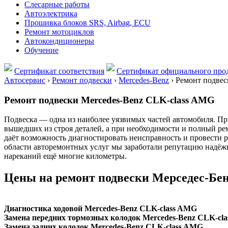
Слесарные работы
Автоэлектрика
Прошивка блоков SRS, Airbag, ECU
Ремонт мотоциклов
Автокондиционеры
Обучение
Сертификат соответствия
Сертификат официального прод
Автосервис
›
Ремонт подвески
›
Mercedes-Benz
›
Ремонт подвес
Ремонт подвески Mercedes-Benz CLK-сlass AMG
Подвеска — одна из наиболее уязвимых частей автомобиля. При
вышедших из строя деталей, а при необходимости и полный ре
даёт возможность диагностировать неисправность и провести 
области авторемонтных услуг мы заработали репутацию надёжн
нареканий ещё многие километры.
Цены на ремонт подвески Мерседес-Б
Диагностика ходовой Mercedes-Benz CLK-сlass AMG
Замена передних тормозных колодок Mercedes-Benz CLK-сl
Замена задних колодок Mercedes-Benz CLK-сlass AMG