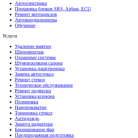
Автоэлектрика
Прошивка блоков SRS, Airbag, ECU
Ремонт мотоциклов
Автокондиционеры
Обучение
Услуги
Удаление вмятин
Шиномонтаж
Охранные системы
Шумоизоляция салона
Установка парктроника
Замена автостекол
Ремонт стекол
Техническое обслуживание
Ремонт подвески
Установка ксенона
Полировка
Нанопокрытие
Тонировка стекол
Антидождь
Защита радиатора
Бронирование фар
Предпродажная подготовка