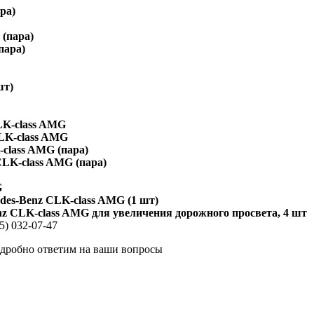
ра)
 (пара)
пара)
шт)
LK-сlass AMG
LK-сlass AMG
-сlass AMG (пара)
CLK-сlass AMG (пара)
G
des-Benz CLK-сlass AMG (1 шт)
nz CLK-сlass AMG для увеличения дорожного просвета, 4 шт
5) 032-07-47
одробно ответим на ваши вопросы