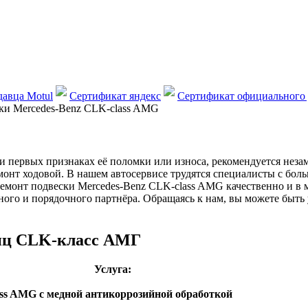
авца Motul
Сертификат яндекс
Сертификат официального 
ки Mercedes-Benz CLK-сlass AMG
 первых признаках её поломки или износа, рекомендуется незам
монт ходовой. В нашем автосервисе трудятся специалисты с бол
ремонт подвески Mercedes-Benz CLK-сlass AMG качественно и в 
ого и порядочного партнёра. Обращаясь к нам, вы можете быть
енц CLK-класс АМГ
Услуга:
ass AMG с медной антикоррозийной обработкой