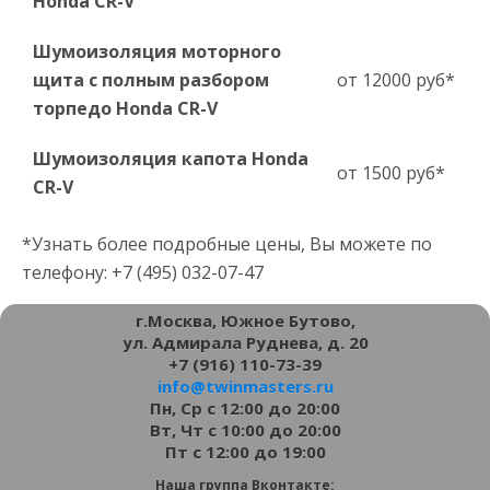
Honda CR-V
Шумоизоляция моторного
щита с полным разбором
от 12000 руб*
торпедо Honda CR-V
Шумоизоляция капота Honda
от 1500 руб*
CR-V
*Узнать более подробные цены, Вы можете по
телефону: +7 (495) 032-07-47
г.Москва, Южное Бутово,
ул. Адмирала Руднева, д. 20
+7 (916) 110-73-39
info@twinmasters.ru
Пн, Ср с 12:00 до 20:00
Вт, Чт с 10:00 до 20:00
Пт с 12:00 до 19:00
Наша группа Вконтакте: