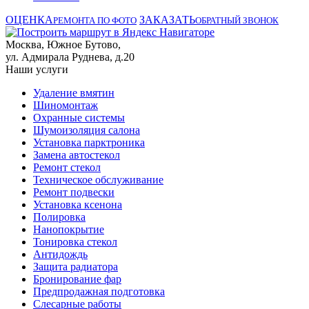
ОЦЕНКА
ЗАКАЗАТЬ
РЕМОНТА ПО ФОТО
ОБРАТНЫЙ ЗВОНОК
Москва, Южное Бутово,
ул. Адмирала Руднева, д.20
Наши услуги
Удаление вмятин
Шиномонтаж
Охранные системы
Шумоизоляция салона
Установка парктроника
Замена автостекол
Ремонт стекол
Техническое обслуживание
Ремонт подвески
Установка ксенона
Полировка
Нанопокрытие
Тонировка стекол
Антидождь
Защита радиатора
Бронирование фар
Предпродажная подготовка
Слесарные работы