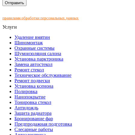
Нажимая на кнопку "Отправить", Вы соглашаетесь с
правилами обработки персональных данных
Услуги
Удаление вмятин
Шиномонтаж
Охранные системы
Шумоизоляция салона
Установка парктроника
Замена автостекол
Ремонт стекол
Техническое обслуживание
Ремонт подвески
Установка ксенона
Полировка
Нанопокрытие
Тонировка стекол
Антидождь
Защита радиатора
Бронирование фар
Предпродажная подготовка
Слесарные работы
Автоэлектрика