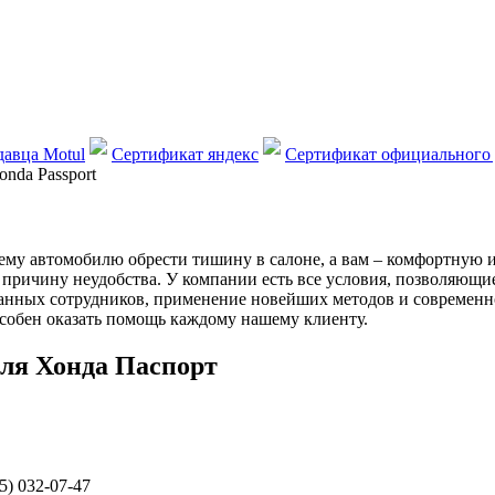
авца Motul
Сертификат яндекс
Сертификат официального 
nda Passport
у автомобилю обрести тишину в салоне, а вам – комфортную и 
причину неудобства. У компании есть все условия, позволяющи
нных сотрудников, применение новейших методов и современно
особен оказать помощь каждому нашему клиенту.
ля Хонда Паспорт
5) 032-07-47