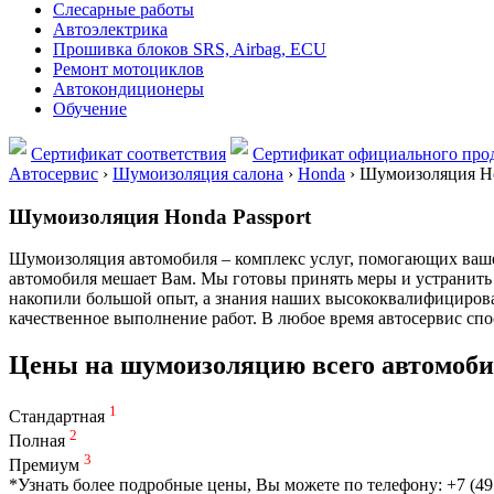
Слесарные работы
Автоэлектрика
Прошивка блоков SRS, Airbag, ECU
Ремонт мотоциклов
Автокондиционеры
Обучение
Сертификат соответствия
Сертификат официального прод
Автосервис
›
Шумоизоляция салона
›
Honda
›
Шумоизоляция Ho
Шумоизоляция Honda Passport
Шумоизоляция автомобиля – комплекс услуг, помогающих вашем
автомобиля мешает Вам. Мы готовы принять меры и устранить 
накопили большой опыт, а знания наших высококвалифицирова
качественное выполнение работ. В любое время автосервис сп
Цены на шумоизоляцию всего автомоби
1
Стандартная
2
Полная
3
Премиум
*Узнать более подробные цены, Вы можете по телефону: +7 (49