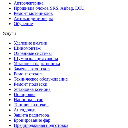
Автоэлектрика
Прошивка блоков SRS, Airbag, ECU
Ремонт мотоциклов
Автокондиционеры
Обучение
Услуги
Удаление вмятин
Шиномонтаж
Охранные системы
Шумоизоляция салона
Установка парктроника
Замена автостекол
Ремонт стекол
Техническое обслуживание
Ремонт подвески
Установка ксенона
Полировка
Нанопокрытие
Тонировка стекол
Антидождь
Защита радиатора
Бронирование фар
Предпродажная подготовка