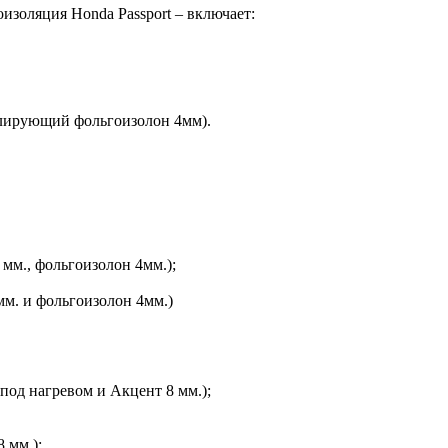
золяция Honda Passport – включает:
олирующий фольгоизолон 4мм).
мм., фольгоизолон 4мм.);
мм. и фольгоизолон 4мм.)
под нагревом и Акцент 8 мм.);
 мм.);