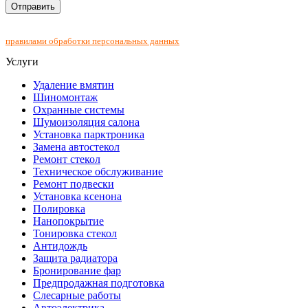
Нажимая на кнопку "Отправить", Вы соглашаетесь с
правилами обработки персональных данных
Услуги
Удаление вмятин
Шиномонтаж
Охранные системы
Шумоизоляция салона
Установка парктроника
Замена автостекол
Ремонт стекол
Техническое обслуживание
Ремонт подвески
Установка ксенона
Полировка
Нанопокрытие
Тонировка стекол
Антидождь
Защита радиатора
Бронирование фар
Предпродажная подготовка
Слесарные работы
Автоэлектрика