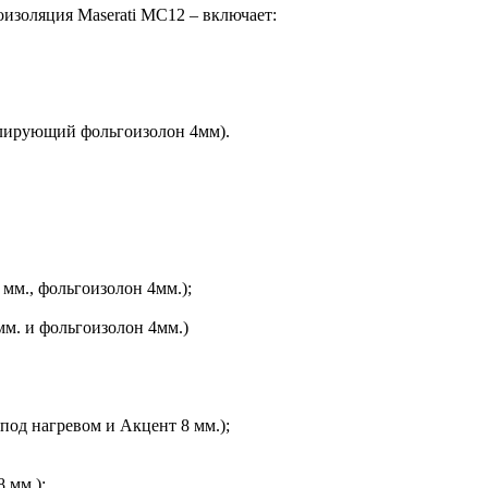
изоляция Maserati MC12 – включает:
олирующий фольгоизолон 4мм).
мм., фольгоизолон 4мм.);
мм. и фольгоизолон 4мм.)
под нагревом и Акцент 8 мм.);
 мм.);