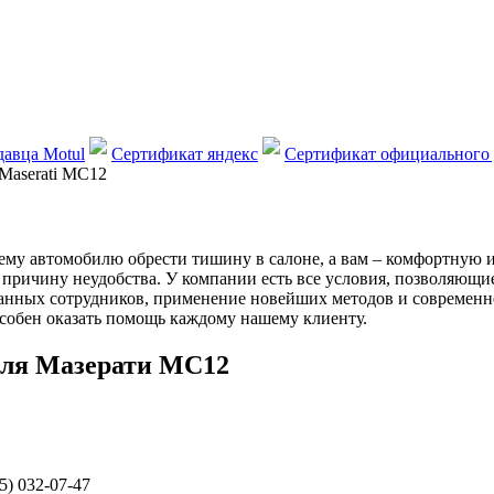
авца Motul
Сертификат яндекс
Сертификат официального 
Maserati MC12
у автомобилю обрести тишину в салоне, а вам – комфортную и 
причину неудобства. У компании есть все условия, позволяющи
нных сотрудников, применение новейших методов и современно
особен оказать помощь каждому нашему клиенту.
иля Мазерати МС12
5) 032-07-47