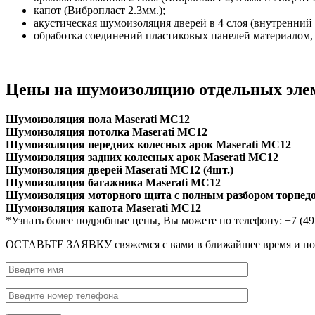
капот (Вибропласт 2.3мм.);
акустическая шумоизоляция дверей в 4 слоя (внутренний 
обработка соединений пластиковых панелей материалом
Цены на шумоизоляцию отдельных элем
Шумоизоляция пола Maserati MC12
Шумоизоляция потолка Maserati MC12
Шумоизоляция передних колесных арок Maserati MC12
Шумоизоляция задних колесных арок Maserati MC12
Шумоизоляция дверей Maserati MC12 (4шт.)
Шумоизоляция багажника Maserati MC12
Шумоизоляция моторного щита с полным разбором торпедо
Шумоизоляция капота Maserati MC12
*Узнать более подробные цены, Вы можете по телефону: +7 (49
ОСТАВЬТЕ ЗАЯВКУ
свяжемся с вами в ближайшее время и п