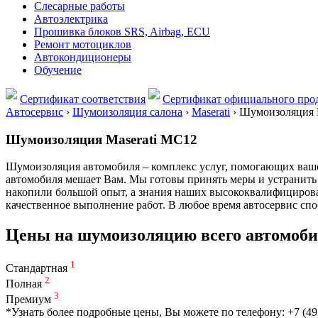
Слесарные работы
Автоэлектрика
Прошивка блоков SRS, Airbag, ECU
Ремонт мотоциклов
Автокондиционеры
Обучение
Сертификат соответствия
Сертификат официального прод
Автосервис
›
Шумоизоляция салона
›
Maserati
›
Шумоизоляция 
Шумоизоляция Maserati MC12
Шумоизоляция автомобиля – комплекс услуг, помогающих вашем
автомобиля мешает Вам. Мы готовы принять меры и устранить 
накопили большой опыт, а знания наших высококвалифицирова
качественное выполнение работ. В любое время автосервис сп
Цены на шумоизоляцию всего автомоб
1
Стандартная
2
Полная
3
Премиум
*Узнать более подробные цены, Вы можете по телефону: +7 (49