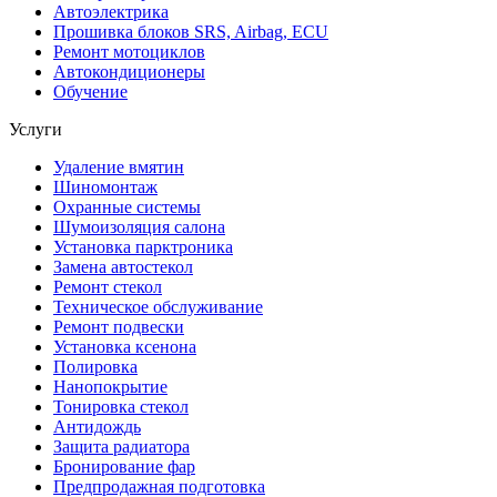
Автоэлектрика
Прошивка блоков SRS, Airbag, ECU
Ремонт мотоциклов
Автокондиционеры
Обучение
Услуги
Удаление вмятин
Шиномонтаж
Охранные системы
Шумоизоляция салона
Установка парктроника
Замена автостекол
Ремонт стекол
Техническое обслуживание
Ремонт подвески
Установка ксенона
Полировка
Нанопокрытие
Тонировка стекол
Антидождь
Защита радиатора
Бронирование фар
Предпродажная подготовка