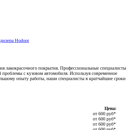
дилера Hodoor
ения лакокрасочного покрытия. Профессиональные специалисты
ей проблемы с кузовом автомобиля. Используя современное
большому опыту работы, наши специалисты в кратчайшие сроки
Цена:
от 600 руб*
от 600 руб*
от 600 руб*
от 600 руб*