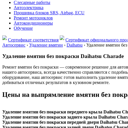
Слесарные работы
Автоэлектрика
Прошивка блоков SRS, Airbag, ECU
Ремонт мотоциклов
Автокондиционеры
Обучение
Сертификат соответствия
Сертификат официального прод
Автосервис
›
Удаление вмятин
›
Daihatsu
›
Удаление вмятин без 
Удаление вмятин без покраски Daihatsu Charade
Ремонт вмятин без покраски — современное решение для авто
нашего автосервиса, всегда качественно справляются с подоб
оборудование, наш автосервис готов выполнить удаление вмят
добиваться отличных результатов в кузовном ремонте.
Цены на выпрямление вмятин без покр
Удаление вмятин без покраски переднего крыла Daihatsu Ch
Удаление вмятин без покраски заднего крыла Daihatsu Char
Удаление вмятин без покраски передней двери Daihatsu Cha
Удаление вмятин без покраски задней двери Daihatsu Chara