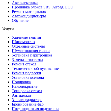
Автоэлектрика
Прошивка блоков SRS, Airbag, ECU
Ремонт мотоциклов
Автокондиционеры
Обучение
Услуги
Удаление вмятин
Шиномонтаж
Охранные системы
Шумоизоляция салона
Установка парктроника
Замена автостекол
Ремонт стекол
Техническое обслуживание
Ремонт подвески
Установка ксенона
Полировка
Нанопокрытие
Тонировка стекол
Антидождь
Защита радиатора
Бронирование фар
Предпродажная подготовка