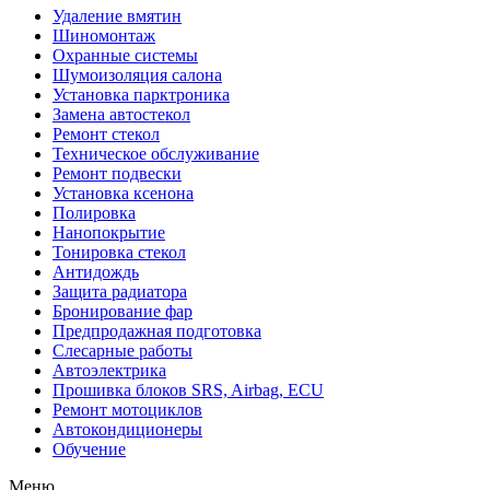
Удаление вмятин
Шиномонтаж
Охранные системы
Шумоизоляция салона
Установка парктроника
Замена автостекол
Ремонт стекол
Техническое обслуживание
Ремонт подвески
Установка ксенона
Полировка
Нанопокрытие
Тонировка стекол
Антидождь
Защита радиатора
Бронирование фар
Предпродажная подготовка
Слесарные работы
Автоэлектрика
Прошивка блоков SRS, Airbag, ECU
Ремонт мотоциклов
Автокондиционеры
Обучение
Меню