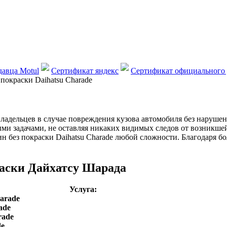
авца Motul
Сертификат яндекс
Сертификат официального 
покраски Daihatsu Charade
владельцев в случае повреждения кузова автомобиля без наруш
ными задачами, не оставляя никаких видимых следов от возникш
ин без покраски Daihatsu Charade любой сложности. Благодаря 
аски Дайхатсу Шарада
Услуга:
arade
ade
rade
de