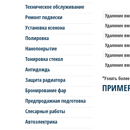
Техническое обслуживание
Удаление вмя
Ремонт подвески
Удаление вмя
Установка ксенона
Удаление вмя
Полировка
Удаление вмя
Нанопокрытие
Удаление вмя
Тонировка стекол
Удаление вм
Антидождь
*Узнать более
Защита радиатора
ПРИМЕР
Бронирование фар
Предпродажная подготовка
Слесарные работы
Автоэлектрика