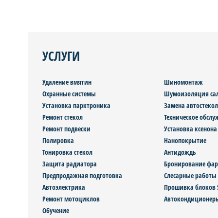
УСЛУГИ
Удаление вмятин
Шиномонтаж
Охранные системы
Шумоизоляция са
Установка парктроника
Замена автостекол
Ремонт стекол
Техническое обсл
Ремонт подвески
Установка ксенона
Полировка
Нанопокрытие
Тонировка стекол
Антидождь
Защита радиатора
Бронирование фар
Предпродажная подготовка
Слесарные работы
Автоэлектрика
Прошивка блоков SR
Ремонт мотоциклов
Автокондиционер
Обучение