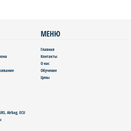
МЕНЮ
Главная
лона
Контакты
О нас
уживание
Обучение
Цены
S, Airbag, ECU
ы