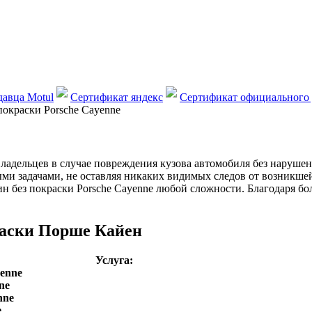
авца Motul
Сертификат яндекс
Сертификат официального 
покраски Porsche Cayenne
владельцев в случае повреждения кузова автомобиля без наруш
ными задачами, не оставляя никаких видимых следов от возникш
ин без покраски Porsche Cayenne любой сложности. Благодаря 
раски Порше Кайен
Услуга:
yenne
ne
nne
e