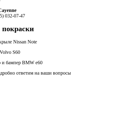
Cayenne
5) 032-07-47
з покраски
рыле Nissan Note
Volvo S60
о и бампер BMW e60
одробно ответим на ваши вопросы