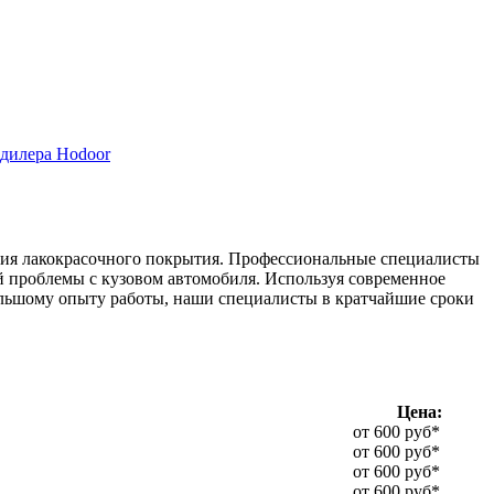
дилера Hodoor
ения лакокрасочного покрытия. Профессиональные специалисты
ей проблемы с кузовом автомобиля. Используя современное
большому опыту работы, наши специалисты в кратчайшие сроки
Цена:
от 600 руб*
от 600 руб*
от 600 руб*
от 600 руб*