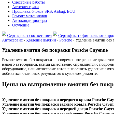
Слесарные работы
Автоэлектрика
Прошивка блоков SRS, Airbag, ECU
Ремонт мотоциклов
Автокондиционеры
Обучение
Сертификат соответствия
Сертификат официального прод
Автосервис
›
Удаление вмятин
›
Porsche
›
Удаление вмятин без 
Удаление вмятин без покраски Porsche Cayenne
Ремонт вмятин без покраски — современное решение для авто
нашего автосервиса, всегда качественно справляются с подоб
оборудование, наш автосервис готов выполнить удаление вмят
добиваться отличных результатов в кузовном ремонте.
Цены на выпрямление вмятин без пок
Удаление вмятин без покраски переднего крыла Porsche Ca
Удаление вмятин без покраски заднего крыла Porsche Cayen
Удаление вмятин без покраски передней двери Porsche Caye
Удаление вмятин без покраски задней двери Porsche Cayenn