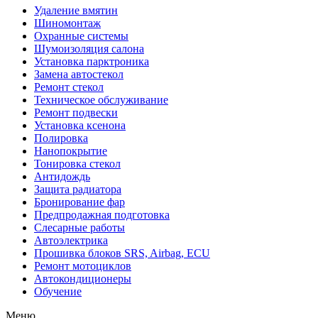
Удаление вмятин
Шиномонтаж
Охранные системы
Шумоизоляция салона
Установка парктроника
Замена автостекол
Ремонт стекол
Техническое обслуживание
Ремонт подвески
Установка ксенона
Полировка
Нанопокрытие
Тонировка стекол
Антидождь
Защита радиатора
Бронирование фар
Предпродажная подготовка
Слесарные работы
Автоэлектрика
Прошивка блоков SRS, Airbag, ECU
Ремонт мотоциклов
Автокондиционеры
Обучение
Меню