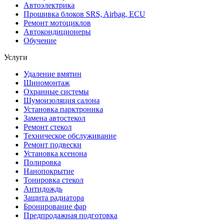
Автоэлектрика
Прошивка блоков SRS, Airbag, ECU
Ремонт мотоциклов
Автокондиционеры
Обучение
Услуги
Удаление вмятин
Шиномонтаж
Охранные системы
Шумоизоляция салона
Установка парктроника
Замена автостекол
Ремонт стекол
Техническое обслуживание
Ремонт подвески
Установка ксенона
Полировка
Нанопокрытие
Тонировка стекол
Антидождь
Защита радиатора
Бронирование фар
Предпродажная подготовка