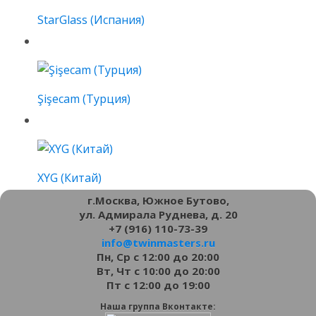
StarGlass (Испания)
Şişecam (Турция)
XYG (Китай)
г.Москва, Южное Бутово,
ул. Адмирала Руднева, д. 20
+7 (916) 110-73-39
info@twinmasters.ru
Пн, Ср с 12:00 до 20:00
Вт, Чт с 10:00 до 20:00
Пт с 12:00 до 19:00
Наша группа Вконтакте: