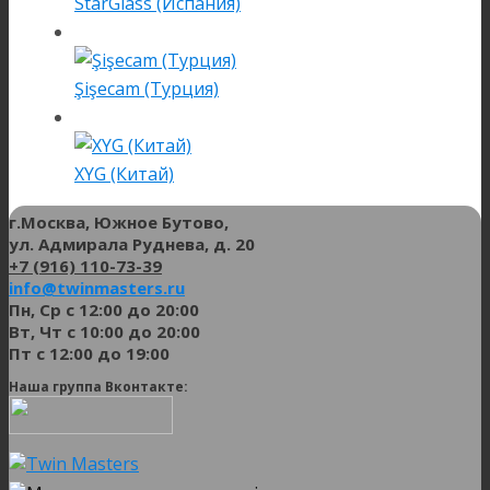
StarGlass (Испания)
Şişecam (Турция)
XYG (Китай)
г.Москва, Южное Бутово,
ул. Адмирала Руднева, д. 20
+7 (916) 110-73-39
info@twinmasters.ru
Пн, Ср с 12:00 до 20:00
Вт, Чт с 10:00 до 20:00
Пт с 12:00 до 19:00
Наша группа Вконтакте: