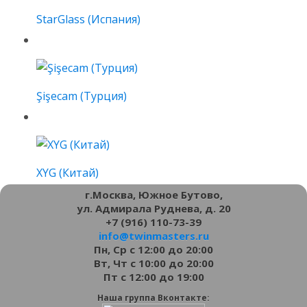
StarGlass (Испания)
Şişecam (Турция)
XYG (Китай)
г.Москва, Южное Бутово,
ул. Адмирала Руднева, д. 20
+7 (916) 110-73-39
info@twinmasters.ru
Пн, Ср с 12:00 до 20:00
Вт, Чт с 10:00 до 20:00
Пт с 12:00 до 19:00
Наша группа Вконтакте: