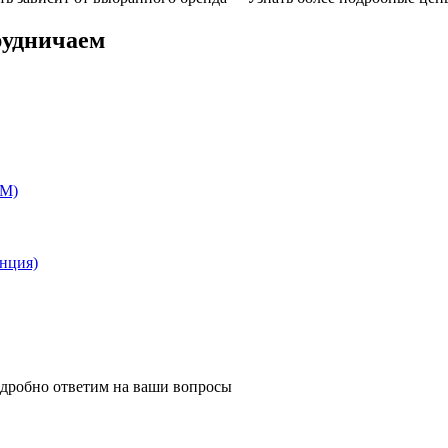
рудничаем
EM)
анция)
одробно ответим на ваши вопросы