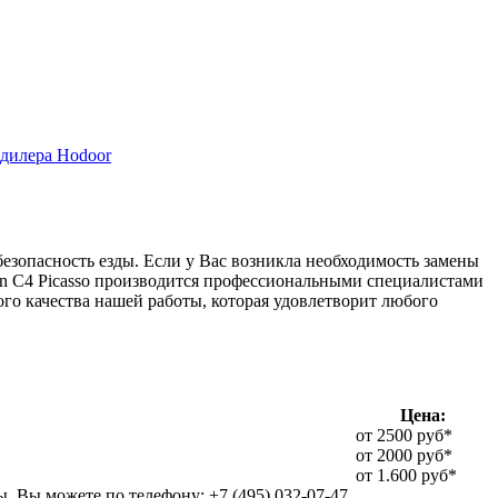
дилера Hodoor
безопасность езды. Если у Вас возникла необходимость замены
oen C4 Picasso производится профессиональными специалистами
го качества нашей работы, которая удовлетворит любого
Цена:
от 2500 руб*
от 2000 руб*
от 1.600 руб*
, Вы можете по телефону: +7 (495) 032-07-47