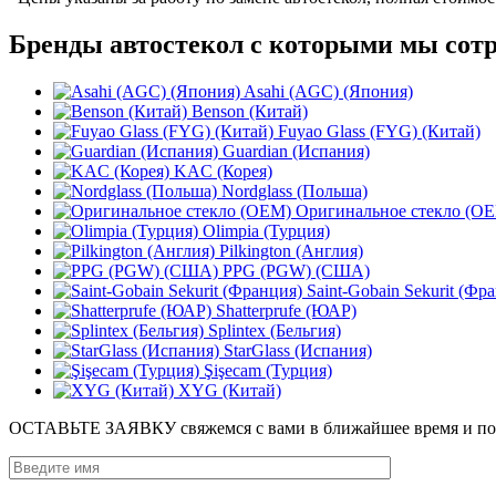
Бренды автостекол с которыми мы сот
Asahi (AGC) (Япония)
Benson (Китай)
Fuyao Glass (FYG) (Китай)
Guardian (Испания)
KAC (Корея)
Nordglass (Польша)
Оригинальное стекло (O
Olimpia (Турция)
Pilkington (Англия)
PPG (PGW) (США)
Saint-Gobain Sekurit (Фр
Shatterprufe (ЮАР)
Splintex (Бельгия)
StarGlass (Испания)
Şişecam (Турция)
XYG (Китай)
ОСТАВЬТЕ ЗАЯВКУ
свяжемся с вами в ближайшее время и п