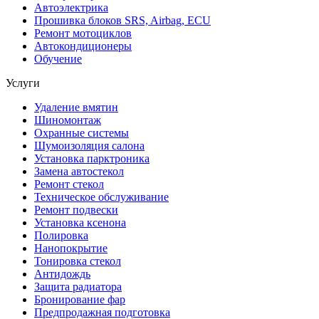
Автоэлектрика
Прошивка блоков SRS, Airbag, ECU
Ремонт мотоциклов
Автокондиционеры
Обучение
Услуги
Удаление вмятин
Шиномонтаж
Охранные системы
Шумоизоляция салона
Установка парктроника
Замена автостекол
Ремонт стекол
Техническое обслуживание
Ремонт подвески
Установка ксенона
Полировка
Нанопокрытие
Тонировка стекол
Антидождь
Защита радиатора
Бронирование фар
Предпродажная подготовка