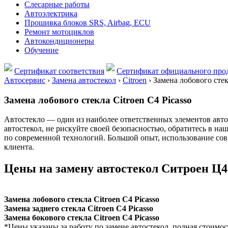
Слесарные работы
Автоэлектрика
Прошивка блоков SRS, Airbag, ECU
Ремонт мотоциклов
Автокондиционеры
Обучение
Сертификат соответствия
Сертификат официального прод
Автосервис
›
Замена автостекол
›
Citroen
›
Замена лобового стек
Замена лобового стекла Сitroen C4 Picasso
Автостекло — один из наиболее ответственных элементов автом
автостекол, не рискуйте своей безопасностью, обратитесь в н
по современной технологий. Большой опыт, использование сов
клиента.
Цены на замену автостекол Ситроен Ц
Замена лобового стекла Сitroen C4 Picasso
Замена заднего стекла Сitroen C4 Picasso
Замена бокового стекла Сitroen C4 Picasso
*Цены указаны за работу по замене автостекол, полная стоимос