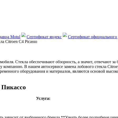
авца Motul
Сертификат яндекс
Сертификат официального 
ла Сitroen C4 Picasso
обиля. Стекла обеспечивают обзорность, а значит, отвечают за 
ашу компанию. В нашем автосервисе замена лобового стекла Сitr
ременного оборудования и материалов, являются основой высоко
4 Пикассо
Услуга:
ть зависит от выбранного бренда **Узнать более подробные цены