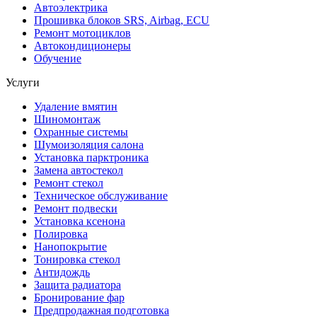
Автоэлектрика
Прошивка блоков SRS, Airbag, ECU
Ремонт мотоциклов
Автокондиционеры
Обучение
Услуги
Удаление вмятин
Шиномонтаж
Охранные системы
Шумоизоляция салона
Установка парктроника
Замена автостекол
Ремонт стекол
Техническое обслуживание
Ремонт подвески
Установка ксенона
Полировка
Нанопокрытие
Тонировка стекол
Антидождь
Защита радиатора
Бронирование фар
Предпродажная подготовка