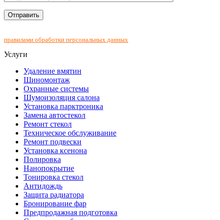
Нажимая на кнопку "Отправить", Вы соглашаетесь с
правилами обработки персональных данных
Услуги
Удаление вмятин
Шиномонтаж
Охранные системы
Шумоизоляция салона
Установка парктроника
Замена автостекол
Ремонт стекол
Техническое обслуживание
Ремонт подвески
Установка ксенона
Полировка
Нанопокрытие
Тонировка стекол
Антидождь
Защита радиатора
Бронирование фар
Предпродажная подготовка