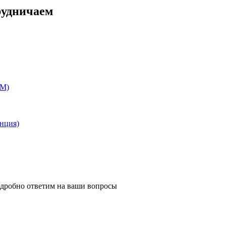
рудничаем
EM)
анция)
одробно ответим на ваши вопросы