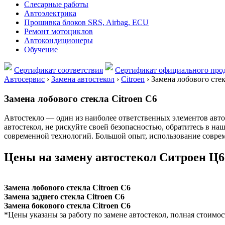
Слесарные работы
Автоэлектрика
Прошивка блоков SRS, Airbag, ECU
Ремонт мотоциклов
Автокондиционеры
Обучение
Сертификат соответствия
Сертификат официального прод
Автосервис
›
Замена автостекол
›
Citroen
›
Замена лобового стек
Замена лобового стекла Сitroen C6
Автостекло — один из наиболее ответственных элементов автом
автостекол, не рискуйте своей безопасностью, обратитесь в н
современной технологий. Большой опыт, использование соврем
Цены на замену автостекол Ситроен Ц6
Замена лобового стекла Сitroen C6
Замена заднего стекла Сitroen C6
Замена бокового стекла Сitroen C6
*Цены указаны за работу по замене автостекол, полная стоимос