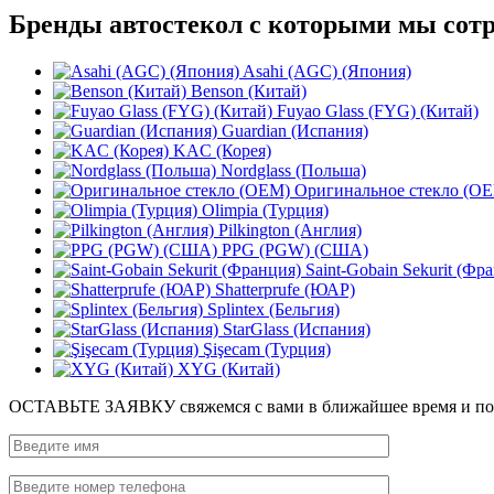
Бренды автостекол с которыми мы сот
Asahi (AGC) (Япония)
Benson (Китай)
Fuyao Glass (FYG) (Китай)
Guardian (Испания)
KAC (Корея)
Nordglass (Польша)
Оригинальное стекло (O
Olimpia (Турция)
Pilkington (Англия)
PPG (PGW) (США)
Saint-Gobain Sekurit (Фр
Shatterprufe (ЮАР)
Splintex (Бельгия)
StarGlass (Испания)
Şişecam (Турция)
XYG (Китай)
ОСТАВЬТЕ ЗАЯВКУ
свяжемся с вами в ближайшее время и п