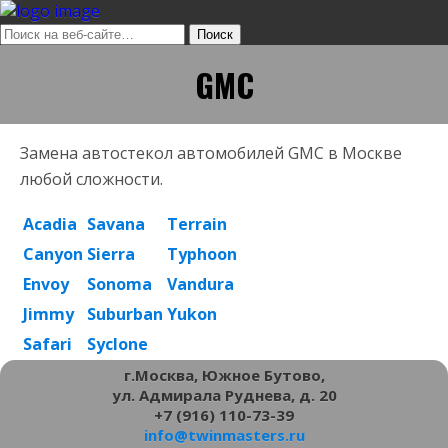
GMC
Замена автостекол автомобилей GMC в Москве
любой сложности.
Acadia
Savana
Terrain
Canyon
Sierra
Typhoon
Envoy
Sonoma
Vandura
Jimmy
Suburban
Yukon
Safari
Syclone
г.Москва, Южное Бутово,
ул. Адмирала Руднева, д. 20
+7 (916) 110-73-39
info@twinmasters.ru