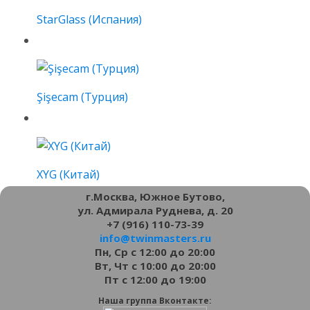
StarGlass (Испания)
Şişecam (Турция)
XYG (Китай)
г.Москва, Южное Бутово,
ул. Адмирала Руднева, д. 20
+7 (916) 110-73-39
info@twinmasters.ru
Пн, Ср с 12:00 до 20:00
Вт, Чт с 10:00 до 20:00
Пт с 12:00 до 19:00
Наша группа Вконтакте: