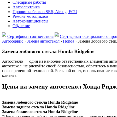
Слесарные работы
Автоэлектрика
Прошивка блоков SRS, Airbag, ECU
Ремонт мотоциклов
Автокондиционеры
Обучение
Сертификат соответствия
Сертификат официального прод
Автосервис
›
Замена автостекол
›
Honda
›
Замена лобового стек
Замена лобового стекла Honda Ridgeline
Автостекло — один из наиболее ответственных элементов автом
автостекол, не рискуйте своей безопасностью, обратитесь в н
по современной технологий. Большой опыт, использование сов
клиента.
Цены на замену автостекол Хонда Рид
Замена лобового стекла Honda Ridgeline
Замена заднего стекла Honda Ridgeline
Замена бокового стекла Honda Ridgeline
*Цены указаны за работу по замене автостекол, полная стоимос