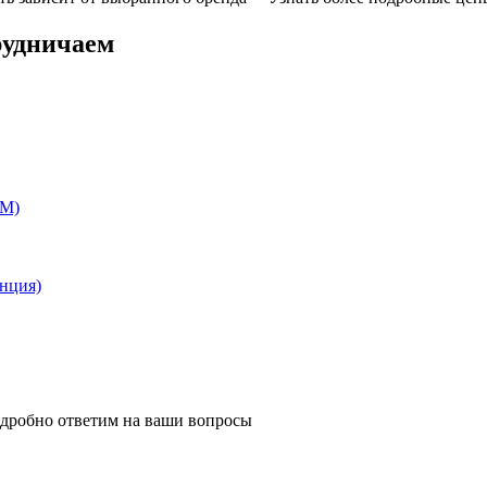
рудничаем
EM)
анция)
одробно ответим на ваши вопросы