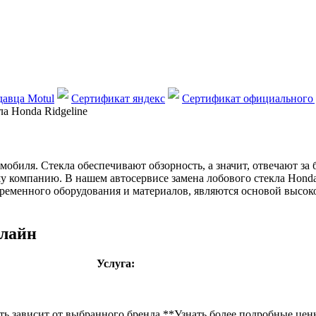
авца Motul
Сертификат яндекс
Сертификат официального 
ла Honda Ridgeline
обиля. Стекла обеспечивают обзорность, а значит, отвечают за 
ашу компанию. В нашем автосервисе замена лобового стекла Hon
ременного оборудования и материалов, являются основой высоко
жлайн
Услуга:
ть зависит от выбранного бренда **Узнать более подробные цены