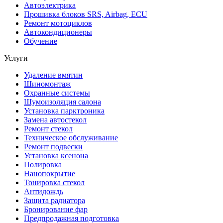
Автоэлектрика
Прошивка блоков SRS, Airbag, ECU
Ремонт мотоциклов
Автокондиционеры
Обучение
Услуги
Удаление вмятин
Шиномонтаж
Охранные системы
Шумоизоляция салона
Установка парктроника
Замена автостекол
Ремонт стекол
Техническое обслуживание
Ремонт подвески
Установка ксенона
Полировка
Нанопокрытие
Тонировка стекол
Антидождь
Защита радиатора
Бронирование фар
Предпродажная подготовка