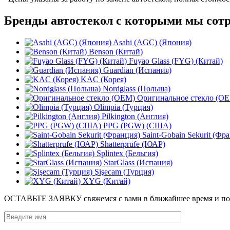
Бренды автостекол с которыми мы сот
Asahi (AGC) (Япония)
Benson (Китай)
Fuyao Glass (FYG) (Китай)
Guardian (Испания)
KAC (Корея)
Nordglass (Польша)
Оригинальное стекло (O
Olimpia (Турция)
Pilkington (Англия)
PPG (PGW) (США)
Saint-Gobain Sekurit (Фр
Shatterprufe (ЮАР)
Splintex (Бельгия)
StarGlass (Испания)
Şişecam (Турция)
XYG (Китай)
ОСТАВЬТЕ ЗАЯВКУ
свяжемся с вами в ближайшее время и п