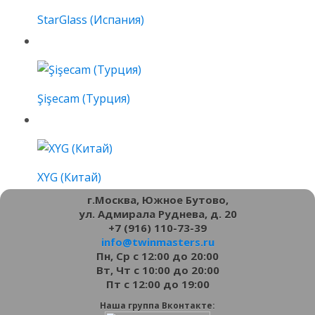
StarGlass (Испания)
Şişecam (Турция)
XYG (Китай)
г.Москва, Южное Бутово,
ул. Адмирала Руднева, д. 20
+7 (916) 110-73-39
info@twinmasters.ru
Пн, Ср с 12:00 до 20:00
Вт, Чт с 10:00 до 20:00
Пт с 12:00 до 19:00
Наша группа Вконтакте: