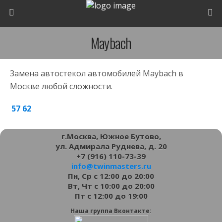
Maybach
Замена автостекол автомобилей Maybach в
Москве любой сложности.
57
62
г.Москва, Южное Бутово,
ул. Адмирала Руднева, д. 20
+7 (916) 110-73-39
info@twinmasters.ru
Пн, Ср с 12:00 до 20:00
Вт, Чт с 10:00 до 20:00
Пт с 12:00 до 19:00
Наша группа Вконтакте: