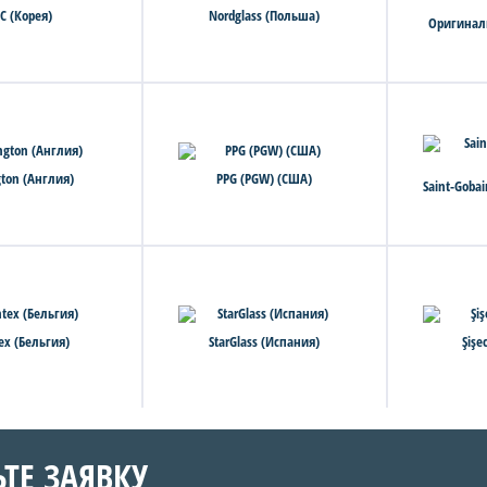
C (Корея)
Nordglass (Польша)
Оригинал
gton (Англия)
PPG (PGW) (США)
Saint-Goba
tex (Бельгия)
StarGlass (Испания)
Şişe
ЬТЕ ЗАЯВКУ