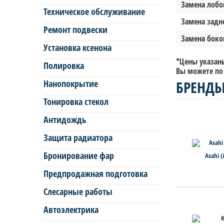
Замена лобов
Техническое обслуживание
Замена задне
Ремонт подвески
Замена боков
Установка ксенона
*Цены указаны
Полировка
Вы можете по т
БРЕНДЫ
Нанопокрытие
Тонировка стекол
Антидождь
Защита радиатора
Бронирование фар
Asahi 
Предпродажная подготовка
Слесарные работы
Автоэлектрика