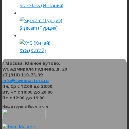
StarGlass (Испания)
Şişecam (Турция)
XYG (Китай)
г.Москва, Южное Бутово,
ул. Адмирала Руднева, д. 20
+7 (916) 110-73-39
info@twinmasters.ru
Пн, Ср с 12:00 до 20:00
Вт, Чт с 10:00 до 20:00
Пт с 12:00 до 19:00
Наша группа Вконтакте: