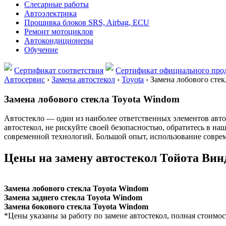
Слесарные работы
Автоэлектрика
Прошивка блоков SRS, Airbag, ECU
Ремонт мотоциклов
Автокондиционеры
Обучение
Сертификат соответствия
Сертификат официального прод
Автосервис
›
Замена автостекол
›
Toyota
›
Замена лобового стек
Замена лобового стекла Toyota Windom
Автостекло — один из наиболее ответственных элементов автом
автостекол, не рискуйте своей безопасностью, обратитесь в 
современной технологий. Большой опыт, использование соврем
Цены на замену автостекол Тойота Вин
Замена лобового стекла Toyota Windom
Замена заднего стекла Toyota Windom
Замена бокового стекла Toyota Windom
*Цены указаны за работу по замене автостекол, полная стоимос