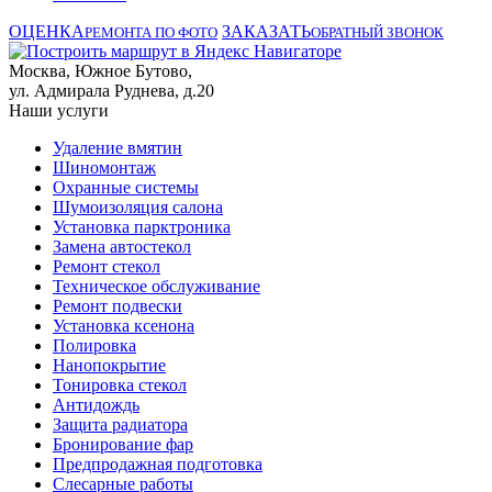
ОЦЕНКА
ЗАКАЗАТЬ
РЕМОНТА ПО ФОТО
ОБРАТНЫЙ ЗВОНОК
Москва, Южное Бутово,
ул. Адмирала Руднева, д.20
Наши услуги
Удаление вмятин
Шиномонтаж
Охранные системы
Шумоизоляция салона
Установка парктроника
Замена автостекол
Ремонт стекол
Техническое обслуживание
Ремонт подвески
Установка ксенона
Полировка
Нанопокрытие
Тонировка стекол
Антидождь
Защита радиатора
Бронирование фар
Предпродажная подготовка
Слесарные работы