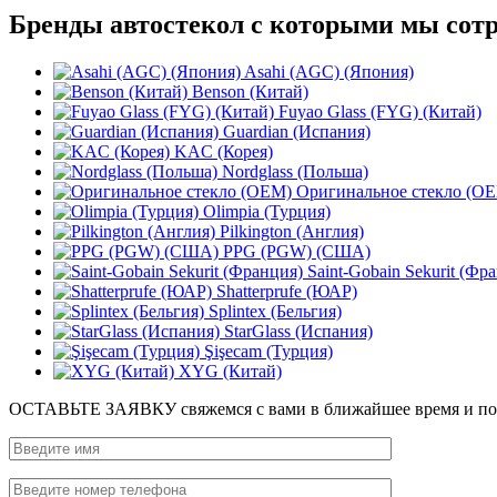
Бренды автостекол с которыми мы сот
Asahi (AGC) (Япония)
Benson (Китай)
Fuyao Glass (FYG) (Китай)
Guardian (Испания)
KAC (Корея)
Nordglass (Польша)
Оригинальное стекло (O
Olimpia (Турция)
Pilkington (Англия)
PPG (PGW) (США)
Saint-Gobain Sekurit (Фр
Shatterprufe (ЮАР)
Splintex (Бельгия)
StarGlass (Испания)
Şişecam (Турция)
XYG (Китай)
ОСТАВЬТЕ ЗАЯВКУ
свяжемся с вами в ближайшее время и п