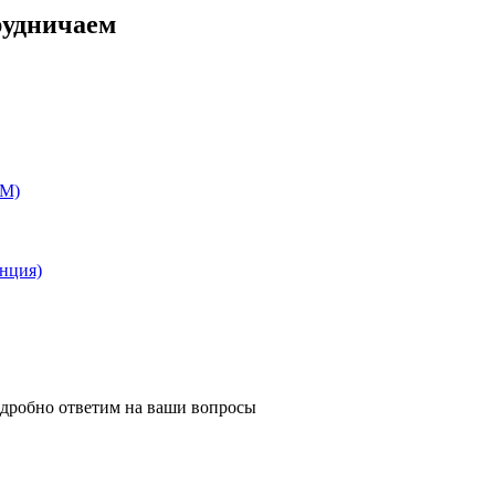
рудничаем
EM)
анция)
одробно ответим на ваши вопросы