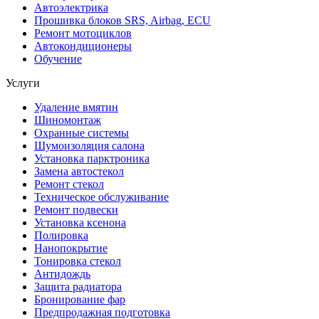
Автоэлектрика
Прошивка блоков SRS, Airbag, ECU
Ремонт мотоциклов
Автокондиционеры
Обучение
Услуги
Удаление вмятин
Шиномонтаж
Охранные системы
Шумоизоляция салона
Установка парктроника
Замена автостекол
Ремонт стекол
Техническое обслуживание
Ремонт подвески
Установка ксенона
Полировка
Нанопокрытие
Тонировка стекол
Антидождь
Защита радиатора
Бронирование фар
Предпродажная подготовка