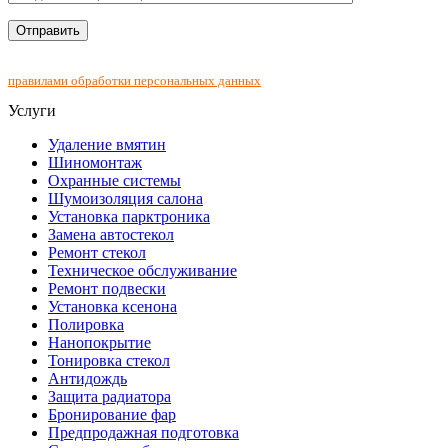
Нажимая на кнопку "Отправить", Вы соглашаетесь с
правилами обработки персональных данных
Услуги
Удаление вмятин
Шиномонтаж
Охранные системы
Шумоизоляция салона
Установка парктроника
Замена автостекол
Ремонт стекол
Техническое обслуживание
Ремонт подвески
Установка ксенона
Полировка
Нанопокрытие
Тонировка стекол
Антидождь
Защита радиатора
Бронирование фар
Предпродажная подготовка